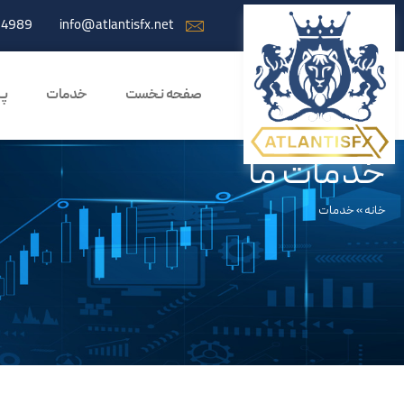
-4989
info@atlantisfx.net
صفحه نخست
خدمات
پر
خدمات ما
خانه
»
خدمات