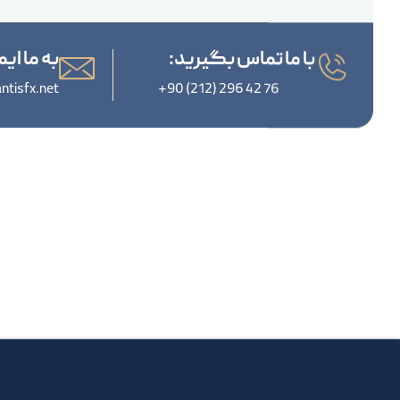
با ما تماس بگیرید:
به ما ایم
ntisfx.net
+90 (212) 296 42 76