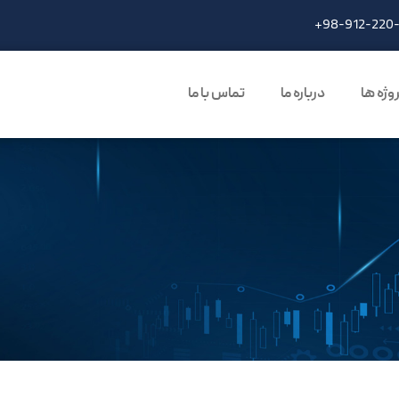
+98-912-220
وژه ها
درباره ما
تماس با ما