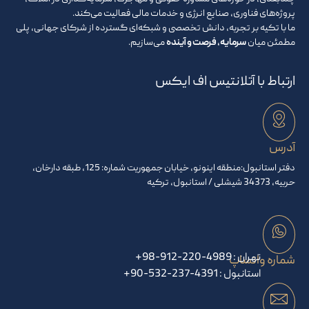
پروژه‌های فناوری، صنایع انرژی و خدمات مالی فعالیت می‌کند.
ما با تکیه بر تجربه، دانش تخصصی و شبکه‌ای گسترده از شرکای جهانی، پلی
مطمئن میان
سرمایه، فرصت و آینده
می‌سازیم.
ارتباط با آتلانتیس اف ایکس
آدرس
دفتر استانبول:منطقه اینونو، خیابان جمهوریت شماره: 125، طبقه دارخان،
حربیه، 34373 شیشلی / استانبول، ترکیه
تهران :
+98-912-220-4989
شماره واتساپ
استانبول :
+90-532-237-4391